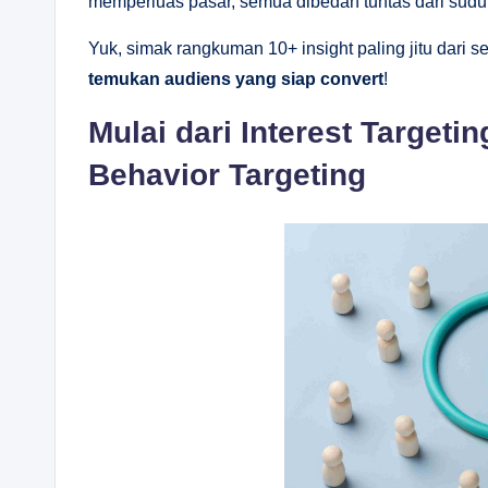
memperluas pasar, semua dibedah tuntas dari sudut
Yuk, simak rangkuman 10+ insight paling jitu dari s
temukan audiens yang siap convert
!
Mulai dari Interest Target
Behavior Targeting