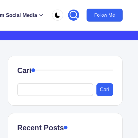
m Social Media
Follow Me
Cari
Cari
Recent Posts