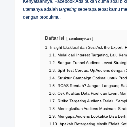
Kenyataannya, Facebook Ads bukan cuma soal biki
utamanya adalah
targeting
seberapa tepat kamu men
dengan produkmu.
Daftar Isi
sembunyikan
1.
Insight Eksklusif dari Sesi Ask the Expert
1.1.
Mulai dari Interest Targeting, Lalu K
1.2.
Bangun Funnel Audiens Lewat Strategi
1.3.
Split Test Cerdas: Uji Audiens dengan 
1.4.
Struktur Campaign Optimal untuk Prod
1.5.
ROAS Rendah? Jangan Langsung Salah
1.6.
Cek Kualitas Data Pixel dan Event Man
1.7.
Risiko Targeting Audiens Terlalu Sem
1.8.
Meningkatkan Audiens Musiman: Strat
1.9.
Mengapa Audiens Lookalike Bisa Berha
1.10.
Apakah Retargeting Masih Efektif Ket