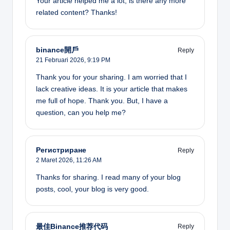
Your article helped me a lot, is there any more
related content? Thanks!
binance開戶
Reply
21 Februari 2026,
9:19 PM
Thank you for your sharing. I am worried that I
lack creative ideas. It is your article that makes
me full of hope. Thank you. But, I have a
question, can you help me?
Регистриране
Reply
2 Maret 2026,
11:26 AM
Thanks for sharing. I read many of your blog
posts, cool, your blog is very good.
最佳Binance推荐代码
Reply