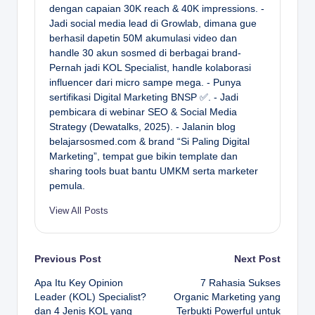
dengan capaian 30K reach & 40K impressions. -
Jadi social media lead di Growlab, dimana gue
berhasil dapetin 50M akumulasi video dan
handle 30 akun sosmed di berbagai brand-
Pernah jadi KOL Specialist, handle kolaborasi
influencer dari micro sampe mega. - Punya
sertifikasi Digital Marketing BNSP ✅. - Jadi
pembicara di webinar SEO & Social Media
Strategy (Dewatalks, 2025). - Jalanin blog
belajarsosmed.com & brand “Si Paling Digital
Marketing”, tempat gue bikin template dan
sharing tools buat bantu UMKM serta marketer
pemula.
View All Posts
Post
Previous Post
Next Post
Apa Itu Key Opinion
7 Rahasia Sukses
navigation
Leader (KOL) Specialist?
Organic Marketing yang
dan 4 Jenis KOL yang
Terbukti Powerful untuk