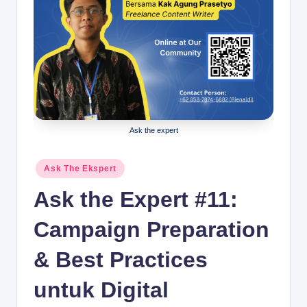
.c
o
m
Ask the expert
Posted
Ask The Ekspert
in
Ask the Expert #11:
Campaign Preparation
& Best Practices
untuk Digital