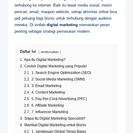
terhubung ke internet. Baik itu lewat media sosial, mesin
pencari, email, maupun website, setiap aktivitas online bisa
jadi peluang bagi bisnis untuk terhubung dengan audiens
mereka. Di sinilah
digital marketing
memainkan peran
penting sebagai strategi pemasaran modern.
Daftar Isi
sembunyikan
1.
Apa Itu Digital Marketing?
2.
Contoh Digital Marketing yang Populer
2.1.
1. Search Engine Optimization (SEO)
2.2.
2. Social Media Marketing (SMM)
2.3.
3. Email Marketing
2.4.
4. Content Marketing
2.5.
5. Pay-Per-Click Advertising (PPC)
2.6.
6. Affiliate Marketing
2.7.
7. Influencer Marketing
3.
Siapa Itu Digital Marketing Specialist?
4.
Manfaat Digital Marketing untuk Bisnis
4.1.
1. Jangkauan Global Tanpa Batas