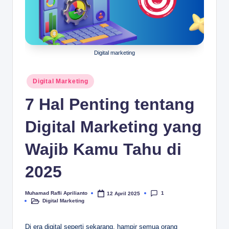
.c
o
m
Digital marketing
Posted
Digital Marketing
in
7 Hal Penting tentang
Digital Marketing yang
Wajib Kamu Tahu di
2025
1
Muhamad Rafli Aprilianto
12 April 2025
Posted
Digital Marketing
by
Posted
in
Di era digital seperti sekarang, hampir semua orang