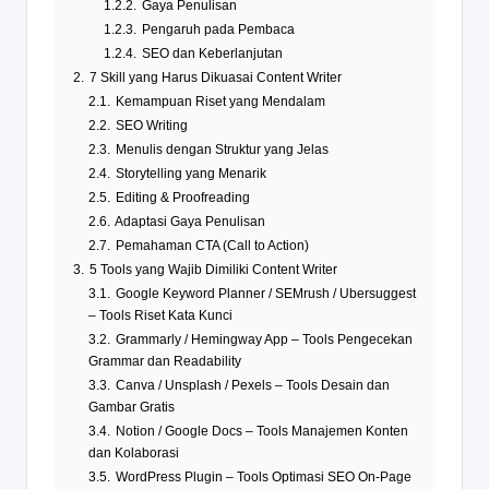
1.2.2.
Gaya Penulisan
1.2.3.
Pengaruh pada Pembaca
1.2.4.
SEO dan Keberlanjutan
2.
7 Skill yang Harus Dikuasai Content Writer
2.1.
Kemampuan Riset yang Mendalam
2.2.
SEO Writing
2.3.
Menulis dengan Struktur yang Jelas
2.4.
Storytelling yang Menarik
2.5.
Editing & Proofreading
2.6.
Adaptasi Gaya Penulisan
2.7.
Pemahaman CTA (Call to Action)
3.
5 Tools yang Wajib Dimiliki Content Writer
3.1.
Google Keyword Planner / SEMrush / Ubersuggest
– Tools Riset Kata Kunci
3.2.
Grammarly / Hemingway App – Tools Pengecekan
Grammar dan Readability
3.3.
Canva / Unsplash / Pexels – Tools Desain dan
Gambar Gratis
3.4.
Notion / Google Docs – Tools Manajemen Konten
dan Kolaborasi
3.5.
WordPress Plugin – Tools Optimasi SEO On-Page