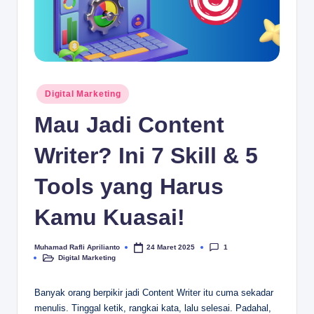
.c
o
m
Posted
Digital Marketing
in
Mau Jadi Content
Writer? Ini 7 Skill & 5
Tools yang Harus
Kamu Kuasai!
1
Muhamad Rafli Aprilianto
24 Maret 2025
Posted
Digital Marketing
by
Posted
in
Banyak orang berpikir jadi Content Writer itu cuma sekadar
menulis. Tinggal ketik, rangkai kata, lalu selesai. Padahal,