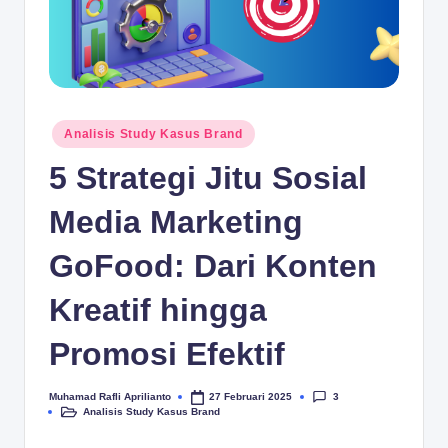
.c
o
m
Posted
Analisis Study Kasus Brand
in
5 Strategi Jitu Sosial
Media Marketing
GoFood: Dari Konten
Kreatif hingga
Promosi Efektif
3
Muhamad Rafli Aprilianto
27 Februari 2025
Posted
Analisis Study Kasus Brand
by
Posted
in