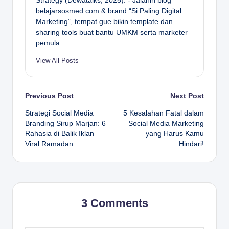
Strategy (Dewatalks, 2025). - Jalanin blog
belajarsosmed.com & brand “Si Paling Digital
Marketing”, tempat gue bikin template dan
sharing tools buat bantu UMKM serta marketer
pemula.
View All Posts
Post
Previous Post
Next Post
Strategi Social Media
5 Kesalahan Fatal dalam
navigation
Branding Sirup Marjan: 6
Social Media Marketing
Rahasia di Balik Iklan
yang Harus Kamu
Viral Ramadan
Hindari!
3 Comments