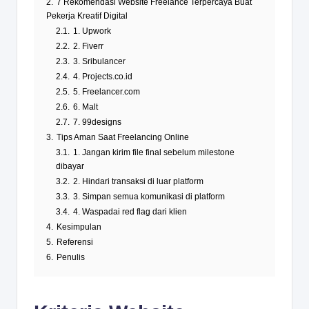
2.
7 Rekomendasi Website Freelance Terpercaya Buat
Pekerja Kreatif Digital
2.1.
1. Upwork
2.2.
2. Fiverr
2.3.
3. Sribulancer
2.4.
4. Projects.co.id
2.5.
5. Freelancer.com
2.6.
6. Malt
2.7.
7. 99designs
3.
Tips Aman Saat Freelancing Online
3.1.
1. Jangan kirim file final sebelum milestone
dibayar
3.2.
2. Hindari transaksi di luar platform
3.3.
3. Simpan semua komunikasi di platform
3.4.
4. Waspadai red flag dari klien
4.
Kesimpulan
5.
Referensi
6.
Penulis