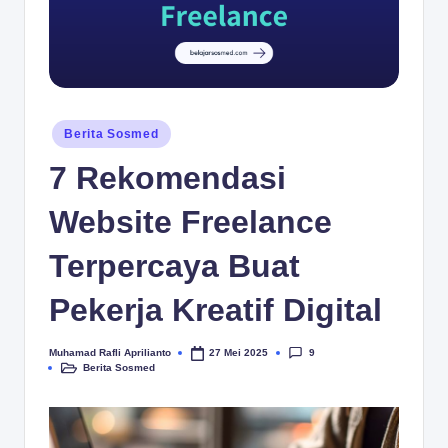
.c
o
m
Posted
Berita Sosmed
in
7 Rekomendasi
Website Freelance
Terpercaya Buat
Pekerja Kreatif Digital
9
Muhamad Rafli Aprilianto
27 Mei 2025
Posted
Berita Sosmed
by
Posted
in