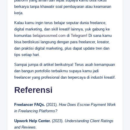
platform yang aman dan tepat supaya kamu bisa fokus
berkarya tanpa khawatir soal pembayaran atau keamanan
kerja.
Kalau kamu ingin terus belajar seputar dunia freelance,
digital marketing, dan skill kreatif lainnya, yuk gabung ke
komunitas
belajarsosmed.com
di
Telegram
! Di sana kamu
bisa berdiskusi langsung dengan para freelancer, kreator,
dan praktisi digital marketing, plus dapat update tren dan
tips setiap hari.
Sampai jumpa di artikel berikutnya! Terus asah kemampuan
dan bangun portofolio terbaikmu supaya kamu jadi
freelancer yang profesional dan terpercaya di industri kreatif.
Referensi
Freelancer FAQs.
(2021).
How Does Escrow Payment Work
in Freelancing Platforms?
Upwork Help Center.
(2023).
Understanding Client Ratings
and Reviews.