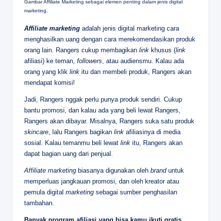
Gambar Affiliate Marketing sebagai elemen penting dalam jenis digital
marketing.
Affiliate marketing
adalah jenis digital marketing cara
menghasilkan uang dengan cara merekomendasikan produk
orang lain. Rangers cukup membagikan
link
khusus (
link
afiliasi) ke teman,
followers
, atau audiensmu. Kalau ada
orang yang klik
link
itu dan membeli produk, Rangers akan
mendapat komisi!
Jadi, Rangers nggak perlu punya produk sendiri. Cukup
bantu promosi, dan kalau ada yang beli lewat Rangers,
Rangers akan dibayar. Misalnya, Rangers suka satu produk
skincare
, lalu Rangers bagikan
link
afiliasinya di media
sosial. Kalau temanmu beli lewat
link
itu, Rangers akan
dapat bagian uang dari penjual.
Affiliate marketing
biasanya digunakan oleh
brand
untuk
memperluas jangkauan promosi, dan oleh kreator atau
pemula digital
marketing
sebagai sumber penghasilan
tambahan.
Banyak program afiliasi yang bisa kamu ikuti
gratis
,