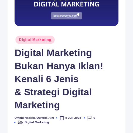
.c
o
m
Posted
Digital Marketing
in
Digital Marketing
Bukan Hanya Iklan!
Kenali 6 Jenis
& Strategi Digital
Marketing
6
Ummu Nabiela Qurrota Aini
5 Juli 2025
Posted
Digital Marketing
by
Posted
in