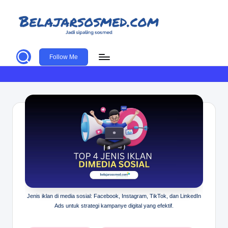
Skip
to
b
Si
content
paling
Follow Me
el
Sosmed
aj
a
r
s
o
s
m
e
Jenis iklan di media sosial: Facebook, Instagram, TikTok, dan LinkedIn
Ads untuk strategi kampanye digital yang efektif.
d