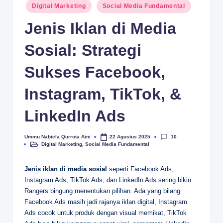
.c
Posted
Digital Marketing
Social Media Fundamental
in
o
Jenis Iklan di Media
m
Sosial: Strategi
Sukses Facebook,
Instagram, TikTok, &
LinkedIn Ads
10
Ummu Nabiela Qurrota Aini
22 Agustus 2025
Posted
Digital Marketing
,
Social Media Fundamental
by
Posted
in
Jenis iklan di media sosial
seperti Facebook Ads,
Instagram Ads, TikTok Ads, dan LinkedIn Ads sering bikin
Rangers bingung menentukan pilihan. Ada yang bilang
Facebook Ads masih jadi rajanya iklan digital, Instagram
Ads cocok untuk produk dengan visual memikat, TikTok